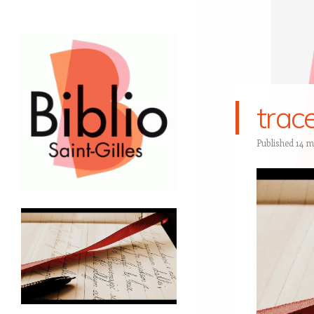
trac
Published
14 m