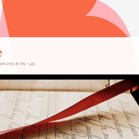
e
ars 2015
at
705 × 435