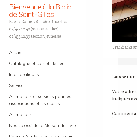
Bienvenue à la Biblio
de Saint-Gilles
Rue de Rome, 28 – 1060 Bruxelles
02/435.12.40 (section adultes)
02/435.12.39 (section jeunesse)
Trackbacks ar
Navigation
Skip to content
Accueil
Catalogue et compte lecteur
Infos pratiques
Laisser un
Services
Votre adres
Animations et services pour les
indiqués a
associations et les écoles
Commenta
Animations
Nos colocs’ de la Maison du Livre
L’appli « Sur les pas des écrivains