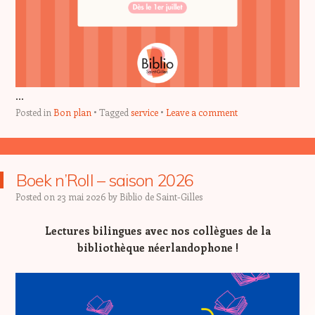
…
Posted in
Bon plan
Tagged
service
Leave a comment
Boek n’Roll – saison 2026
Posted on
23 mai 2026
by
Biblio de Saint-Gilles
Lectures bilingues avec nos collègues de la
bibliothèque néerlandophone !