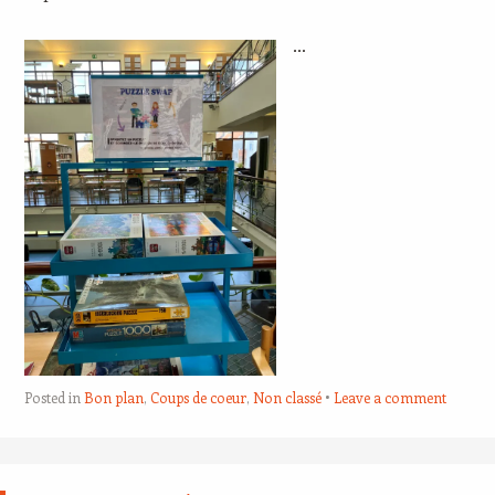
…
Posted in
Bon plan
,
Coups de coeur
,
Non classé
Leave a comment