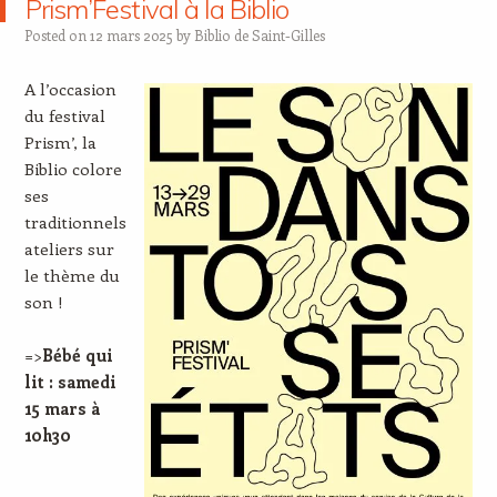
Prism’Festival à la Biblio
Posted on
12 mars 2025
by
Biblio de Saint-Gilles
A l’occasion
du festival
Prism’, la
Biblio colore
ses
traditionnels
ateliers sur
le thème du
son !
=>
Bébé qui
lit : samedi
15 mars à
10h30