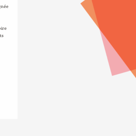
gnée
oire
ts