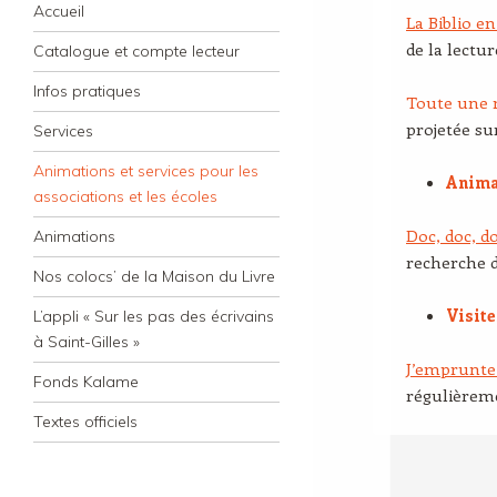
Navigation
Skip to content
Accueil
La Biblio en
de la lectur
Catalogue et compte lecteur
Infos pratiques
Toute une 
projetée su
Services
Animations et services pour les
Anima
associations et les écoles
Doc, doc, doc
Animations
recherche 
Nos colocs’ de la Maison du Livre
Visit
L’appli « Sur les pas des écrivains
à Saint-Gilles »
J’emprunte d
Fonds Kalame
régulièrem
Textes officiels