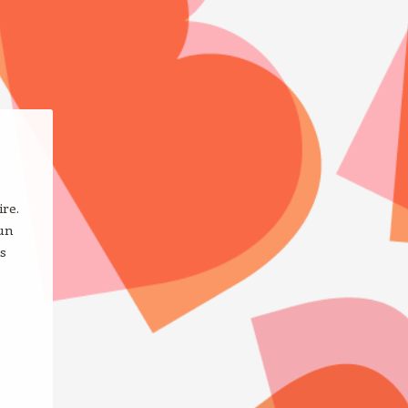
ire.
 un
s