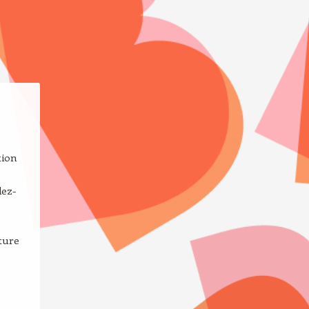
tion
dez-
ture