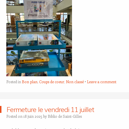
Posted in
Bon plan
,
Coups de coeur
,
Non classé
Leave a comment
Fermeture le vendredi 11 juillet
Posted on
18 juin 2025
by
Biblio de Saint-Gilles