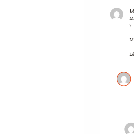
L
Me
?
Me
L