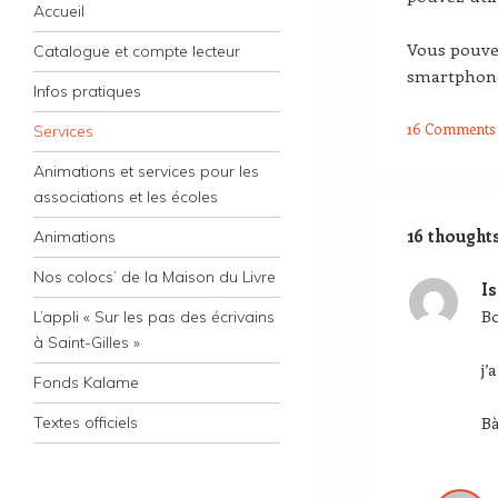
Navigation
Skip to content
Accueil
Vous pouvez
Catalogue et compte lecteur
smartphone.
Infos pratiques
16 Comments
Services
Animations et services pour les
associations et les écoles
16 thoughts
Animations
Nos colocs’ de la Maison du Livre
Is
B
L’appli « Sur les pas des écrivains
à Saint-Gilles »
j’
Fonds Kalame
Bà
Textes officiels