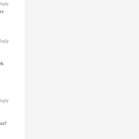
Reply
et
Reply
eb.
i
Reply
us?