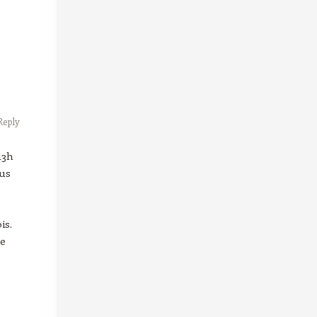
Reply
13h
ous
is.
te