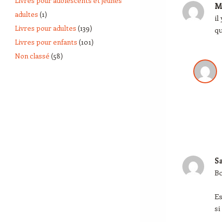
Livres pour adolescents et jeunes
M
adultes
(1)
il
Livres pour adultes
(139)
qu
Livres pour enfants
(101)
Non classé
(58)
S
Bo
Es
si