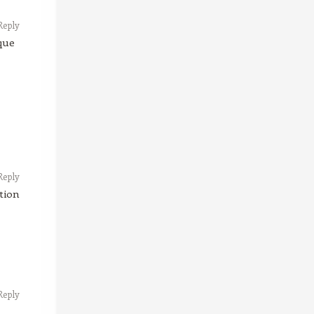
Reply
que
Reply
tion
Reply