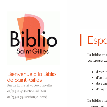
Espa
La biblio m
compose de 
d’avoi
Bienvenue à la Biblio
d’util
de Saint-Gilles
de sc
Rue de Rome, 28 – 1060 Bruxelles
d’impr
02/435.12.40 (section adultes)
02/435.12.39 (section jeunesse)
La biblio m
pouvez utili