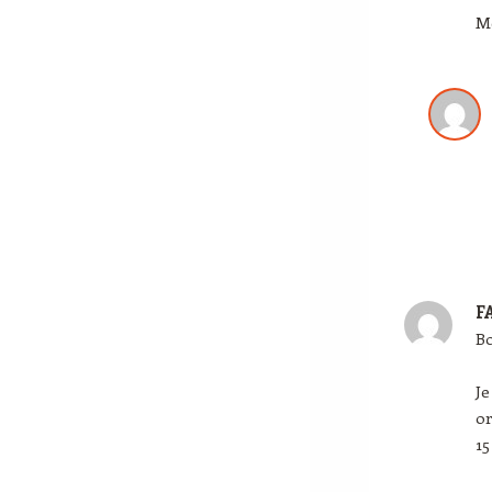
M
F
Bo
Je
or
15