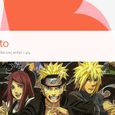
to
illet 2015
at
636 × 474