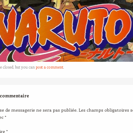
e closed, but you can
post a comment
.
 commentaire
se de messagerie ne sera pas publiée.
Les champs obligatoires 
vec
*
ire
*