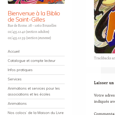
Bienvenue à la Biblio
de Saint-Gilles
Rue de Rome, 28 – 1060 Bruxelles
02/435.12.40 (section adultes)
02/435.12.39 (section jeunesse)
Navigation
Skip to content
Accueil
Trackbacks ar
Catalogue et compte lecteur
Infos pratiques
Services
Laisser un
Animations et services pour les
associations et les écoles
Votre adres
indiqués a
Animations
Nos colocs’ de la Maison du Livre
Commenta