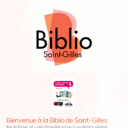
Bienvenue à la Biblio de Saint-Gilles
Rue de Rome, 28 – 1060 Bruxelles 02/435.12.40 (section adultes)