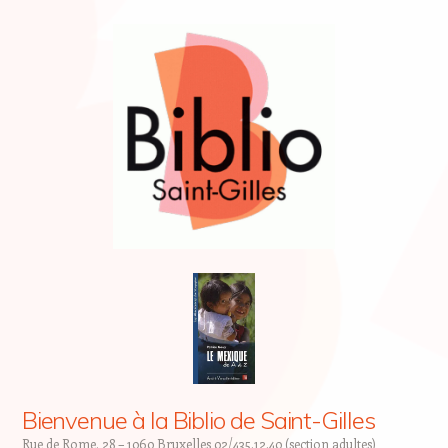
Bienvenue à la Biblio de Saint-Gilles
Rue de Rome, 28 – 1060 Bruxelles 02/435.12.40 (section adultes)