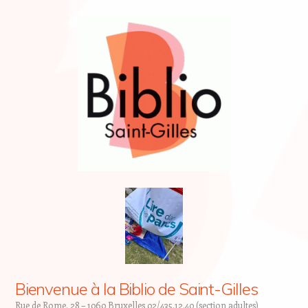
Bienvenue à la Biblio de Saint-Gilles
Rue de Rome, 28 – 1060 Bruxelles 02/435.12.40 (section adultes)