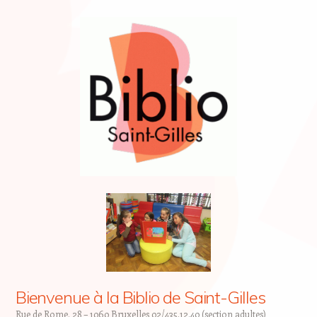
Bienvenue à la Biblio de Saint-Gilles
Rue de Rome, 28 – 1060 Bruxelles 02/435.12.40 (section adultes)