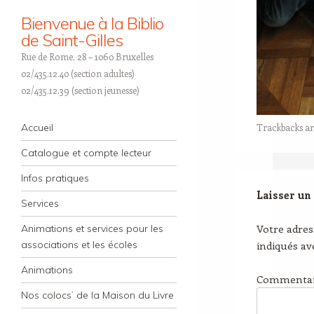
Bienvenue à la Biblio
de Saint-Gilles
Rue de Rome, 28 – 1060 Bruxelles
02/435.12.40 (section adultes)
02/435.12.39 (section jeunesse)
Navigation
Trackbacks ar
Skip to content
Accueil
Catalogue et compte lecteur
Infos pratiques
Laisser un
Services
Votre adres
Animations et services pour les
indiqués a
associations et les écoles
Animations
Commenta
Nos colocs’ de la Maison du Livre