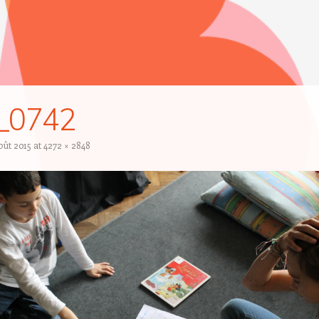
_0742
oût 2015
at
4272 × 2848