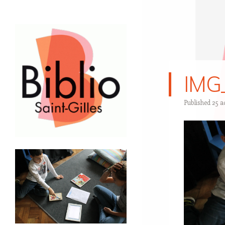
IMG
Published
25 a