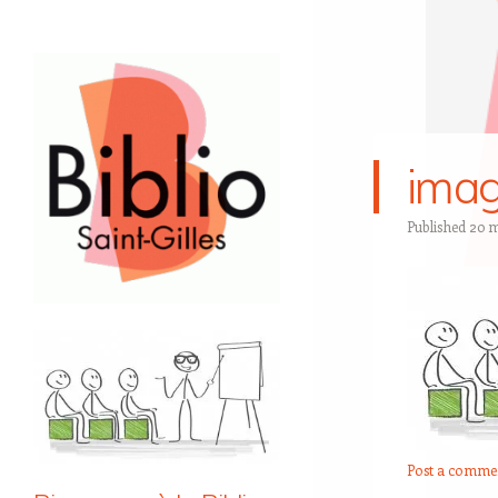
ima
Published
20 m
Post a comme