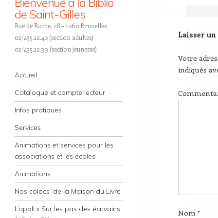
Bienvenue à la Biblio
de Saint-Gilles
Rue de Rome, 28 – 1060 Bruxelles
Laisser un
02/435.12.40 (section adultes)
02/435.12.39 (section jeunesse)
Votre adres
indiqués a
Navigation
Skip to content
Accueil
Catalogue et compte lecteur
Commenta
Infos pratiques
Services
Animations et services pour les
associations et les écoles
Animations
Nos colocs’ de la Maison du Livre
L’appli « Sur les pas des écrivains
Nom
*