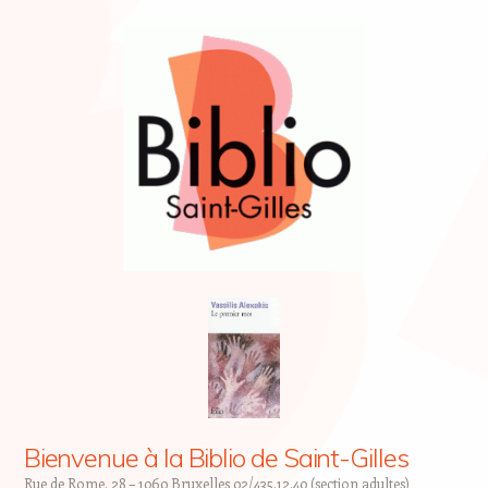
Bienvenue à la Biblio de Saint-Gilles
Rue de Rome, 28 – 1060 Bruxelles 02/435.12.40 (section adultes)