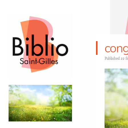
cong
Published
22 f