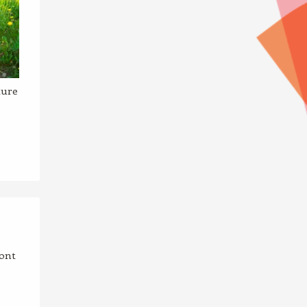
ture
sont