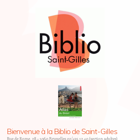
Bienvenue à la Biblio de Saint-Gilles
Rue de Rome, 28 – 1060 Bruxelles 02/435.12.40 (section adultes)