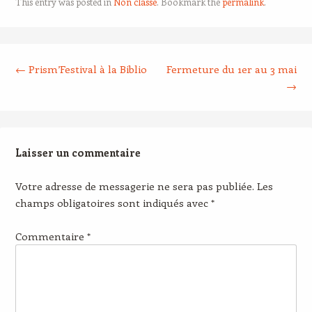
This entry was posted in
Non classé
. Bookmark the
permalink
.
Post navigation
←
Prism’Festival à la Biblio
Fermeture du 1er au 3 mai
→
Laisser un commentaire
Votre adresse de messagerie ne sera pas publiée.
Les
champs obligatoires sont indiqués avec
*
Commentaire
*