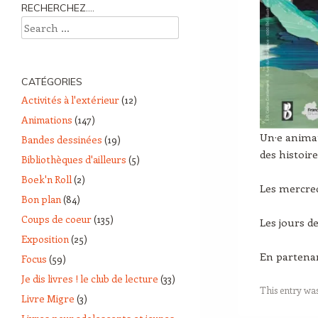
RECHERCHEZ….
Search
CATÉGORIES
Activités à l'extérieur
(12)
Animations
(147)
Un·e animat
Bandes dessinées
(19)
des histoir
Bibliothèques d'ailleurs
(5)
Boek'n Roll
(2)
Les mercredi
Bon plan
(84)
Coups de coeur
(135)
Les jours d
Exposition
(25)
En partenar
Focus
(59)
Je dis livres ! le club de lecture
(33)
This entry wa
Livre Migre
(3)