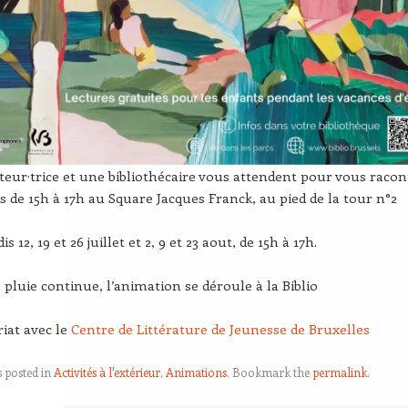
eur·trice et une bibliothécaire vous attendent pour vous racon
es de 15h à 17h au Square Jacques Franck, au pied de la tour n°2
s 12, 19 et 26 juillet et 2, 9 et 23 aout, de 15h à 17h.
e pluie continue, l’animation se déroule à la Biblio
iat avec le
Centre de Littérature de Jeunesse de Bruxelles
s posted in
Activités à l'extérieur
,
Animations
. Bookmark the
permalink
.