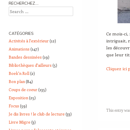
RECHERCHEZ….
Search
Ce mois-ci,
CATÉGORIES
intriguait,
Activités à l'extérieur
(12)
les découvr
Animations
(147)
que leur tit
Bandes dessinées
(19)
Bibliothèques d'ailleurs
(5)
Cliquez ici
Boek'n Roll
(2)
Bon plan
(84)
Coups de coeur
(135)
Exposition
(25)
Focus
(59)
This entry wa
Je dis livres ! le club de lecture
(33)
Livre Migre
(3)