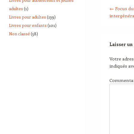
Livres pour adolescents et jeunes
Post navigation
←
Focus du 
adultes
(1)
intergénér
Livres pour adultes
(139)
Livres pour enfants
(101)
Non classé
(58)
Laisser un
Votre adres
indiqués a
Commenta