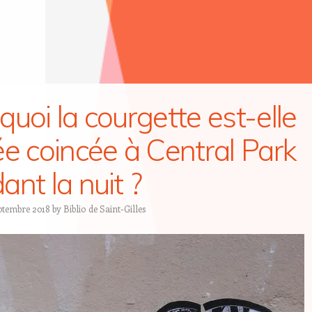
quoi la courgette est-elle
ée coincée à Central Park
ant la nuit ?
eptembre 2018
by
Biblio de Saint-Gilles