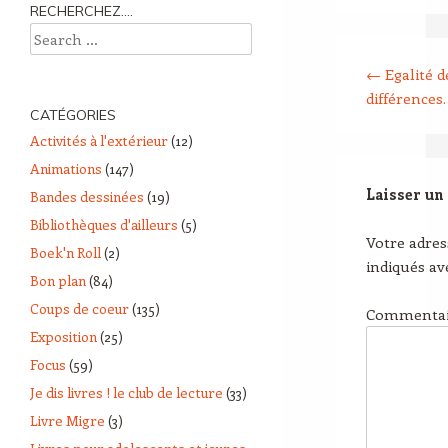
RECHERCHEZ….
Search
Post navigation
←
Egalité d
différences
CATÉGORIES
Activités à l'extérieur
(12)
Animations
(147)
Laisser un
Bandes dessinées
(19)
Bibliothèques d'ailleurs
(5)
Votre adres
Boek'n Roll
(2)
indiqués a
Bon plan
(84)
Coups de coeur
(135)
Commenta
Exposition
(25)
Focus
(59)
Je dis livres ! le club de lecture
(33)
Livre Migre
(3)