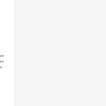
res
 en
s.