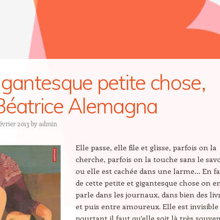
igantesque petite chose,
Béatrice Alemagna
évrier 2013
by
admin
Elle passe, elle file et glisse, parfois on la
cherche, parfois on la touche sans le savo
ou elle est cachée dans une larme… En fa
de cette petite et gigantesque chose on e
parle dans les journaux, dans bien des liv
et puis entre amoureux. Elle est invisible
pourtant il faut qu’elle soit là très souve