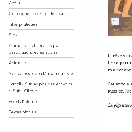
Navigation
Skip to content
Accueil
Catalogue et compte lecteur
Infos pratiques
Services
Animations et services pour les
associations et les écoles
le rêve s’in
lire à part
Animations
m’a échapp
Nos colocs’ de la Maison du Livre
Cet articl
L’appli « Sur les pas des écrivains
Mission loca
à Saint-Gilles »
Fonds Kalame
La gigantesq
Textes officiels