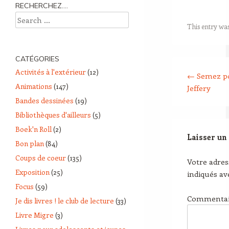
RECHERCHEZ….
Search
This entry wa
CATÉGORIES
Post navigation
Activités à l'extérieur
(12)
←
Semez pou
Animations
(147)
Jeffery
Bandes dessinées
(19)
Bibliothèques d'ailleurs
(5)
Boek'n Roll
(2)
Laisser un
Bon plan
(84)
Coups de coeur
(135)
Votre adres
Exposition
(25)
indiqués a
Focus
(59)
Commenta
Je dis livres ! le club de lecture
(33)
Livre Migre
(3)