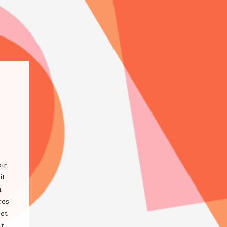
ir
it
n
res
 et
nt