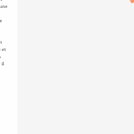
 une
e
t
 et
à
 il