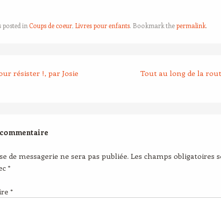
s posted in
Coups de coeur
,
Livres pour enfants
. Bookmark the
permalink
.
r résister !, par Josie
Tout au long de la rou
 commentaire
se de messagerie ne sera pas publiée.
Les champs obligatoires 
vec
*
ire
*