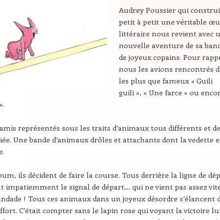
Audrey Poussier qui construi
petit à petit une véritable œ
littéraire nous revient avec 
nouvelle aventure de sa ban
de joyeux copains. Pour rapp
nous les avions rencontrés 
les plus que fameux « Guili
guili », « Une farce » ou enco
».
x amis représentés sous les traits d’animaux tous différents et d
iée. Une bande d’animaux drôles et attachants dont la vedette e
e.
um, ils décident de faire la course. Tous derrière la ligne de dé
nt impatiemment le signal de départ… qui ne vient pas assez vite
bandade ! Tous ces animaux dans un joyeux désordre s’élancent 
ort. C’était compter sans le lapin rose qui voyant la victoire lu