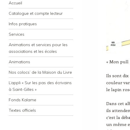
Navigation
Skip to content
Accueil
Catalogue et compte lecteur
Infos pratiques
Services
Animations et services pour les
associations et les écoles
« Mon pull 
Animations
Nos colocs’ de la Maison du Livre
Ils sont di
couleur var
L’appli « Sur les pas des écrivains
le lapin ros
à Saint-Gilles »
Fonds Kalame
Dans cet alb
ils attende
Textes officiels
c’est la dé
un même eff