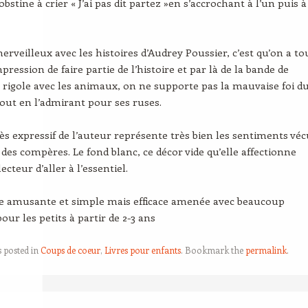
bstine à crier « J’ai pas dit partez »en s’accrochant à l’un puis à
merveilleux avec les histoires d’Audrey Poussier, c’est qu’on a to
mpression de faire partie de l’histoire et par là de la bande de
 rigole avec les animaux, on ne supporte pas la mauvaise foi d
tout en l’admirant pour ses ruses.
rès expressif de l’auteur représente très bien les sentiments vé
des compères. Le fond blanc, ce décor vide qu’elle affectionne
cteur d’aller à l’essentiel.
re amusante et simple mais efficace amenée avec beaucoup
ur les petits à partir de 2-3 ans
s posted in
Coups de coeur
,
Livres pour enfants
. Bookmark the
permalink
.