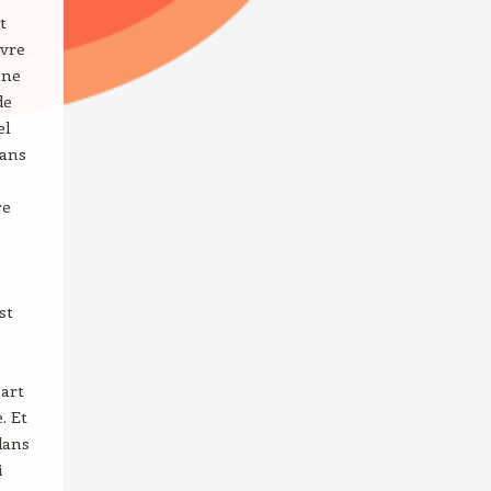
t
uvre
une
de
el
dans
re
e
st
part
. Et
dans
i