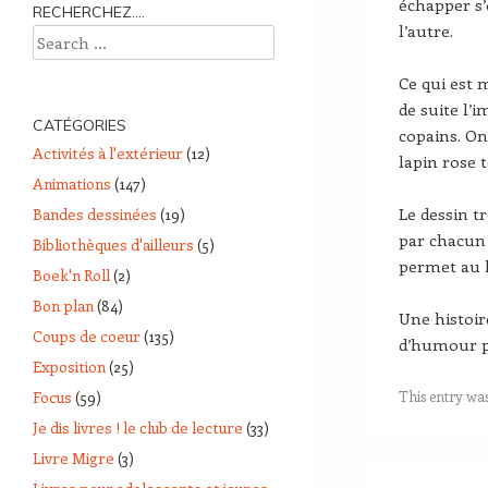
échapper s’o
RECHERCHEZ….
l’autre.
Search
Ce qui est 
de suite l’i
CATÉGORIES
copains. On
Activités à l'extérieur
(12)
lapin rose 
Animations
(147)
Le dessin t
Bandes dessinées
(19)
par chacun 
Bibliothèques d'ailleurs
(5)
permet au le
Boek'n Roll
(2)
Bon plan
(84)
Une histoi
Coups de coeur
(135)
d’humour po
Exposition
(25)
This entry wa
Focus
(59)
Je dis livres ! le club de lecture
(33)
Livre Migre
(3)
Post navigation