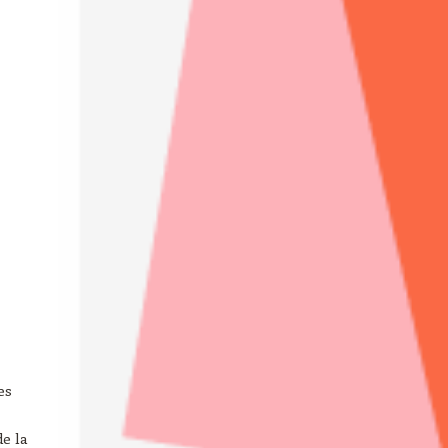
es
de la