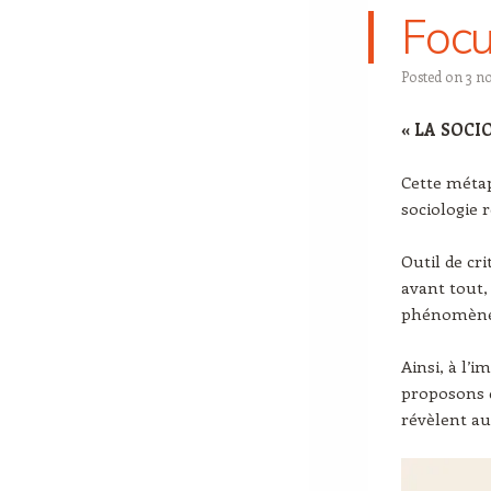
Focu
Posted on
3 n
« LA SOCI
Cette métap
sociologie r
Outil de cri
avant tout,
phénomènes
Ainsi, à l’
proposons d
révèlent aus