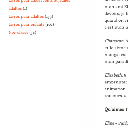
Livres pour adolescents et jeunes
mon ami Elia
adultes
(1)
devoirs, je 
Livres pour adultes
(139)
quand on vi
Livres pour enfants
(101)
c’est mon 
Non classé
(58)
Chandran
, 
et le 4ème 
manga, est 
mon parad
Elisabeth
, 8
emprunter d
animation. 
toujours. 
Qu’aimes
‑
t
Eline
« Parfo