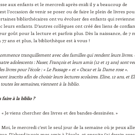
resse aux enfants et le mercredi après-midi il y a beaucoup de
est l’occasion de venir se poser ou de faire le plein de livres pou
rtaines bibliothécaires ont vu évoluer des enfants qui revienne
ec leurs enfants. D’autres collègues ont créé des liens de confia
eur goût pour la lecture et parfois plus. Dès la naissance, de 7 
 77 ans et plus, la bibliothèque est à vous !
ommence tranquillement avec des familles qui rendent leurs livres.
atre adolescents : Naser, François et leurs amis (12 et 13 ans) sont v
s livres pour l’école : « Le Passage » et « Oscar et la Dame rose ».
sont inscrits afin de choisir leurs lectures scolaires. Eline, 12 ans, et El
outes les semaines, viennent à la biblio.
u faire à la biblio ?
s « Je viens chercher des livres et des bandes‑dessinées. »
« Moi, le mercredi c’est le seul jour de la semaine où je peux alle
que. D’abord je vois mes amis à l’école, et ensuite j’ai dessin avec