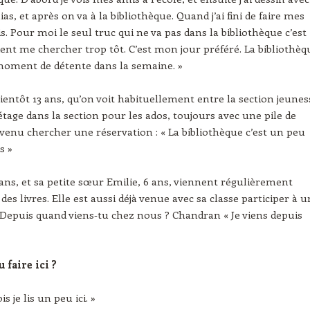
s, et après on va à la bibliothèque. Quand j’ai fini de faire mes
lis. Pour moi le seul truc qui ne va pas dans la bibliothèque c’est
ent me chercher trop tôt. C’est mon jour préféré. La bibliothèq
moment de détente dans la semaine. »
bientôt 13 ans, qu’on voit habituellement entre la section jeunes
étage dans la section pour les ados, toujours avec une pile de
venu chercher une réservation : « La bibliothèque c’est un peu
is »
 ans, et sa petite sœur Emilie, 6 ans, viennent régulièrement
es livres. Elle est aussi déjà venue avec sa classe participer à 
Depuis quand viens‑tu chez nous ? Chandran « Je viens depuis
»
u faire ici ?
is je lis un peu ici. »