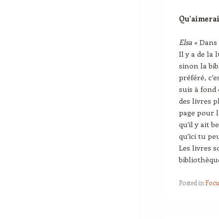
Qu’aimera
Elsa
« Dans c
Il y a de la
sinon la bi
préféré, c’
suis à fond 
des livres 
page pour l
qu’il y ait 
qu’ici tu p
Les livres s
bibliothèqu
Posted in
Focu