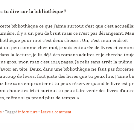
is
‑
tu dire sur la bibliothèque ?
ette bibliothèque ce que j’aime surtout c’est que c’est accueilla
 lumière, il y a un peu de bruit mais ce n’est pas dérangeant. Mai
bliothèque pour moi c’est deux choses : Un, c’est mon endroit
est un peu comme chez moi, je suis entourée de livres et comme
dans la lecture, je lis déjà des romans adultes et je cherche touj
plus gros, mon max c’est 1043 pages. Je relis sans arrêt la même
’avoir en tête. Deux, dans une bibliothèque ne faut pas forcém
beaucoup de livres, faut juste des livres que tu peux lire. J’aime b
eux lire sans emprunter et tu peux réserver quand le livre est pri
ont chouettes ici et surtout tu peux faire venir des livres d’autr
es, même si ça prend plus de temps. » …
s
Tagged
infoculture
Leave a comment