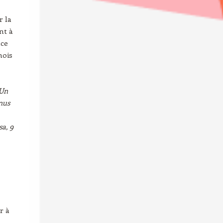
r la
nt à
nce
mois
 Un
enus
sa, 9
r à