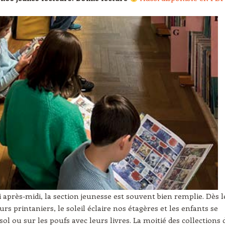
 après-midi, la section jeunesse est souvent bien remplie. Dès l
rs printaniers, le soleil éclaire nos étagères et les enfants se
ol ou sur les poufs avec leurs livres. La moitié des collections 