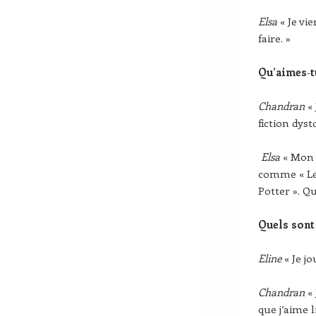
Elsa
« Je vi
faire. »
Qu’aimes
‑
t
Chandran
«
fiction dys
Elsa
« Mon 
comme « Les
Potter ». Qu
Quels sont
Eline
« Je j
Chandran
«
que j’aime l