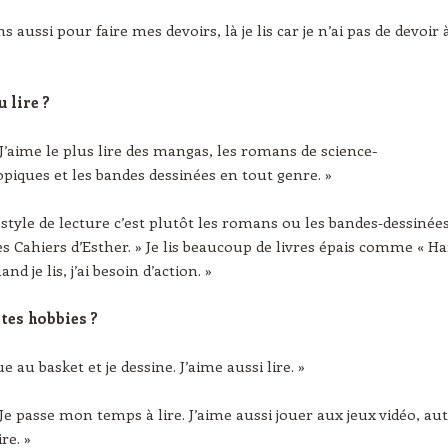
ens aussi pour faire mes devoirs, là je lis car je n’ai pas de devoir 
u lire ?
 J’aime le plus lire des mangas, les romans de science-
topiques et les bandes dessinées en tout genre. »
style de lecture c’est plutôt les romans ou les bandes‑dessinée
 Cahiers d’Esther. » Je lis beaucoup de livres épais comme « Ha
and je lis, j’ai besoin d’action. »
 tes hobbies ?
oue au basket et je dessine. J’aime aussi lire. »
 Je passe mon temps à lire. J’aime aussi jouer aux jeux vidéo, au
ire. »