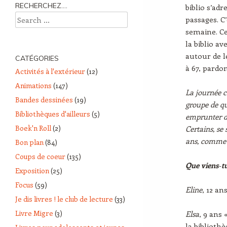
RECHERCHEZ….
biblio s’ad
Search
passages. C’
semaine. Ce
la biblio av
autour de l
CATÉGORIES
à 67, pardon
Activités à l'extérieur
(12)
Animations
(147)
La journée c
Bandes dessinées
(19)
groupe de qu
Bibliothèques d'ailleurs
(5)
emprunter de
Boek'n Roll
(2)
Certains, se 
ans, comme t
Bon plan
(84)
Coups de coeur
(135)
Que viens
‑
t
Exposition
(25)
Focus
(59)
Eline
, 12 an
Je dis livres ! le club de lecture
(33)
Livre Migre
(3)
Elsa
, 9 ans 
la bibliothè