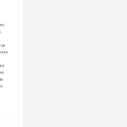
nt.
s
 je
ours
ent
ien
s.
es