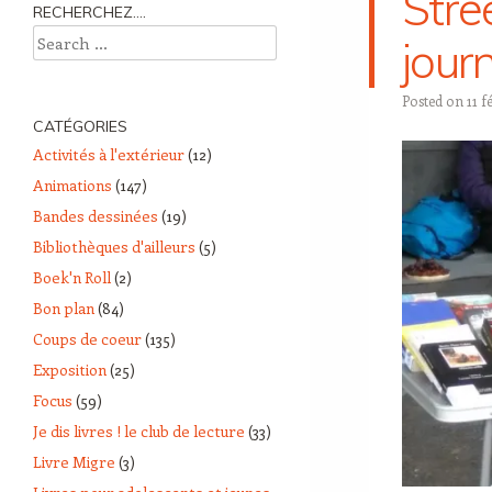
Stre
RECHERCHEZ….
Search
jour
Posted on
11 f
CATÉGORIES
Activités à l'extérieur
(12)
Animations
(147)
Bandes dessinées
(19)
Bibliothèques d'ailleurs
(5)
Boek'n Roll
(2)
Bon plan
(84)
Coups de coeur
(135)
Exposition
(25)
Focus
(59)
Je dis livres ! le club de lecture
(33)
Livre Migre
(3)