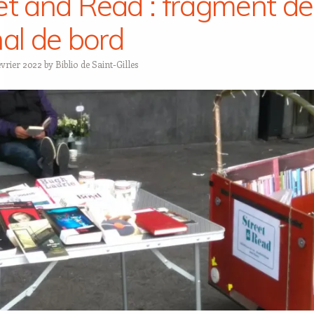
et and Read : fragment de
nal de bord
évrier 2022
by
Biblio de Saint-Gilles