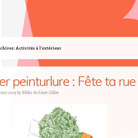
chives:
Activités à l’extérieur
er peinturlure : Fête ta rue 
mars 2023
by
Biblio de Saint-Gilles