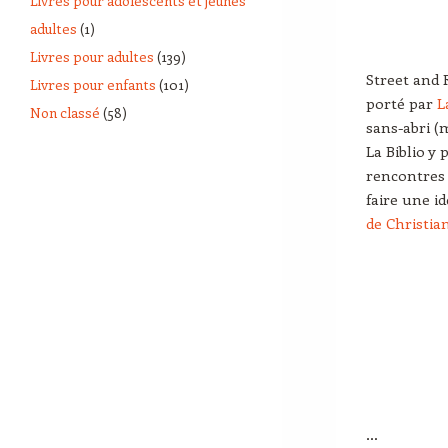
Livres pour adolescents et jeunes
adultes
(1)
Livres pour adultes
(139)
Street and 
Livres pour enfants
(101)
porté par
L
Non classé
(58)
sans-abri (
La Biblio y
rencontres 
faire une id
de Christia
…