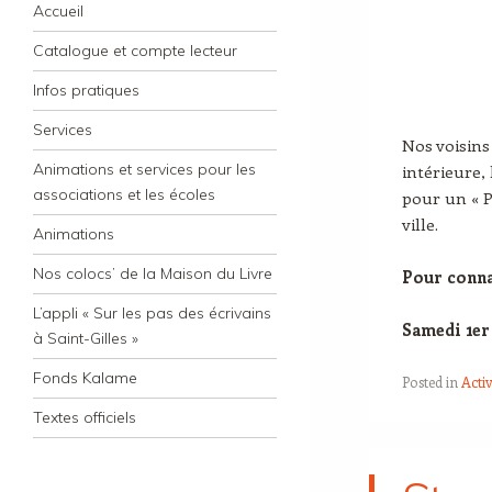
Navigation
Skip to content
Accueil
Catalogue et compte lecteur
Infos pratiques
Services
Nos voisin
Animations et services pour les
intérieure,
associations et les écoles
pour un « P
ville.
Animations
Nos colocs’ de la Maison du Livre
Pour conna
L’appli « Sur les pas des écrivains
Samedi 1er 
à Saint-Gilles »
Fonds Kalame
Posted in
Activ
Textes officiels