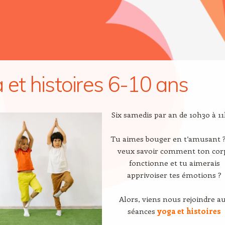
 et histoires 6-10 ans
Six samedis par an de 10h30 à 1
Tu aimes bouger en t’amusant 
veux savoir comment ton cor
fonctionne et tu aimerais
apprivoiser tes émotions ?
Alors, viens nous rejoindre a
séances
yoga et histoires