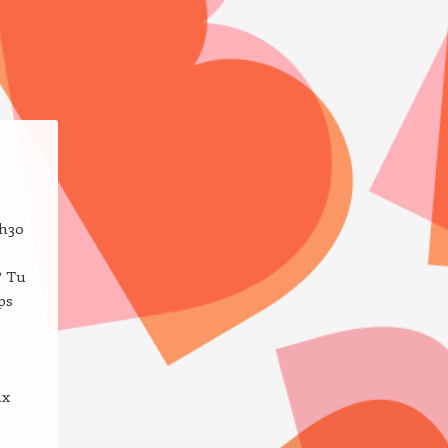
1h30
? Tu
ps
ux