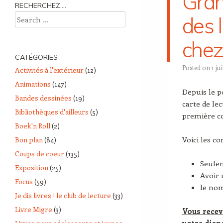
Gran
RECHERCHEZ….
des 
Search
chez
CATÉGORIES
Posted on
1 ju
Activités à l'extérieur
(12)
Animations
(147)
Depuis le p
Bandes dessinées
(19)
carte de le
Bibliothèques d'ailleurs
(5)
première c
Boek'n Roll
(2)
Voici les co
Bon plan
(84)
Coups de coeur
(135)
Seulem
Exposition
(25)
Avoir
Focus
(59)
le nom
Je dis livres ! le club de lecture
(33)
Livre Migre
(3)
Vous recev
votre dispo