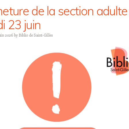
eture de la section adulte
i 23 juin
uin 2026
by
Biblio de Saint-Gilles