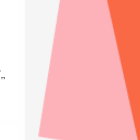
.
e
les