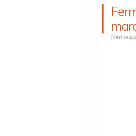
Ferm
mard
Posted on
23 j