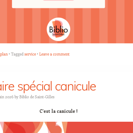
plan
Tagged
service
Leave a comment
ire spécial canicule
uin 2026
by
Biblio de Saint-Gilles
C’est la canicule !